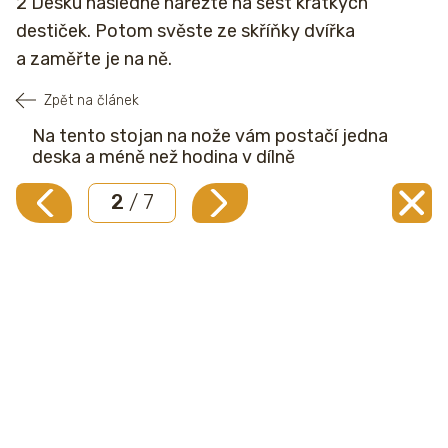
2 Desku následně nařežte na šest krátkých
destiček. Potom svěste ze skříňky dvířka
a zaměřte je na ně.
Zpět na článek
Na tento stojan na nože vám postačí jedna
deska a méně než hodina v dílně
2
/ 7