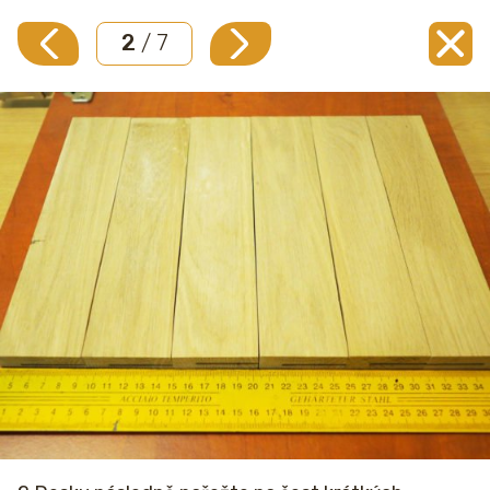
2
/ 7