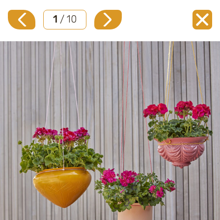
1
/ 10