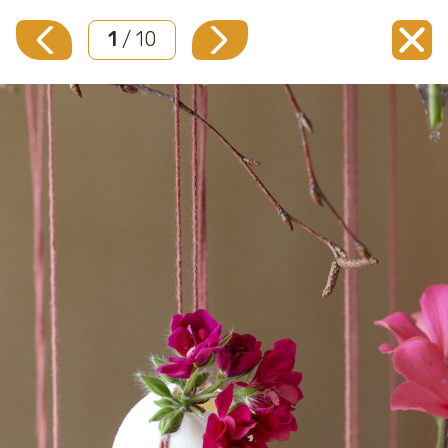
1
/ 10