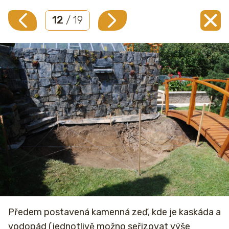
12
/ 19
Předem postavená kamenná zeď, kde je kaskáda a
vodopád (jednotlivě možno seřizovat výše