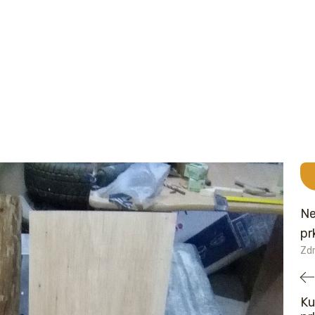
Ne
pr
Zdr
Ku