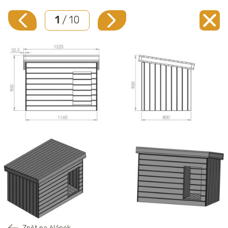
1
/ 10