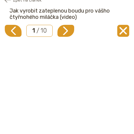
Zpět na článek
Jak vyrobit zateplenou boudu pro vášho
čtyřnohého miláčka (video)
1
/ 10