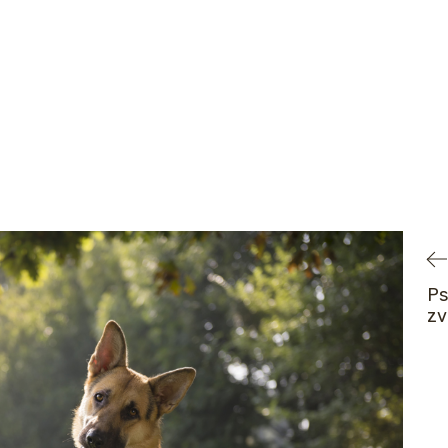
Ps
zv