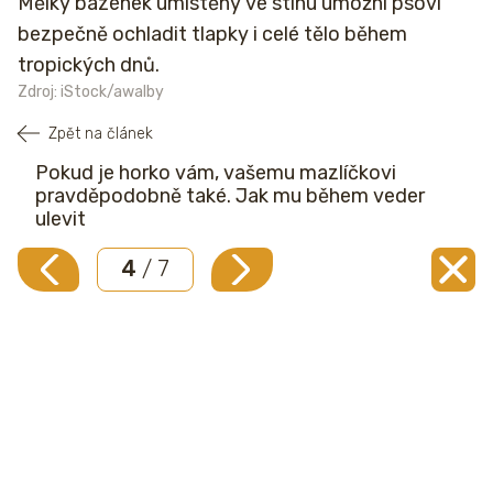
Mělký bazének umístěný ve stínu umožní psovi
bezpečně ochladit tlapky i celé tělo během
tropických dnů.
Zdroj: iStock/awalby
Zpět na článek
Pokud je horko vám, vašemu mazlíčkovi
pravděpodobně také. Jak mu během veder
ulevit
4
/ 7