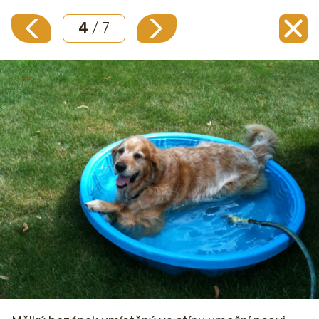
4
/ 7