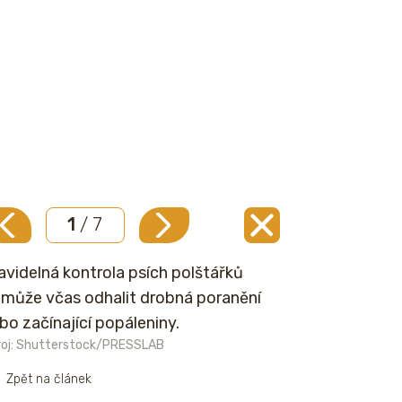
1
/ 7
avidelná kontrola psích polštářků
může včas odhalit drobná poranění
bo začínající popáleniny.
roj: Shutterstock/PRESSLAB
Zpět na článek