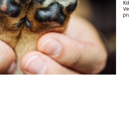
Kd
Ve
pr